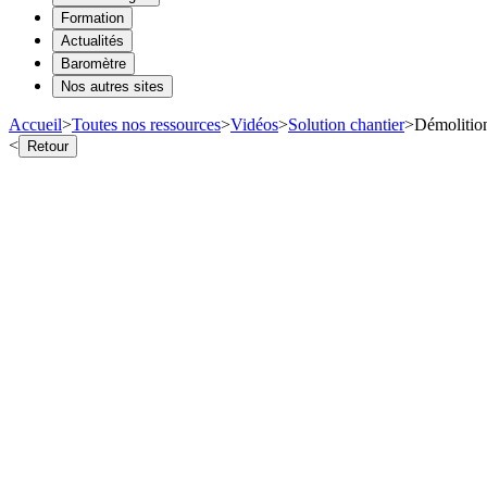
Formation
Actualités
Baromètre
Nos autres sites
Accueil
>
Toutes nos ressources
>
Vidéos
>
Solution chantier
>
Démolition
<
Retour