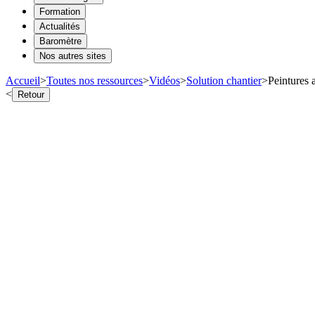
Formation
Actualités
Baromètre
Nos autres sites
Accueil
>
Toutes nos ressources
>
Vidéos
>
Solution chantier
>
Peintures 
<
Retour