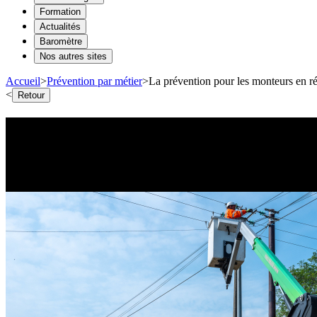
Formation
Actualités
Baromètre
Nos autres sites
Accueil
>
Prévention par métier
>
La prévention pour les monteurs en r
<
Retour
La prévention pour les monteurs
Toutes les ressources nécessaires pour assu