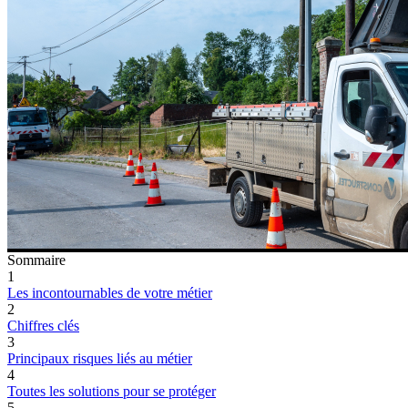
Sommaire
1
Les incontournables de votre métier
2
Chiffres clés
3
Principaux risques liés au métier
4
Toutes les solutions pour se protéger
5