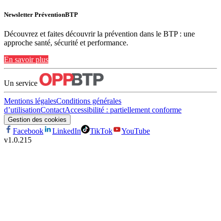
Newsletter PréventionBTP
Découvrez et faites découvrir la prévention dans le BTP : une
approche santé, sécurité et performance.
En savoir plus
Un service
Mentions légales
Conditions générales
d’utilisation
Contact
Accessibilité : partiellement conforme
Gestion des cookies
Facebook
LinkedIn
TikTok
YouTube
v
1.0.215