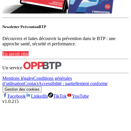
Newsletter PréventionBTP
Découvrez et faites découvrir la prévention dans le BTP : une
approche santé, sécurité et performance.
En savoir plus
Un service
Mentions légales
Conditions générales
d’utilisation
Contact
Accessibilité : partiellement conforme
Gestion des cookies
Facebook
LinkedIn
TikTok
YouTube
v
1.0.215