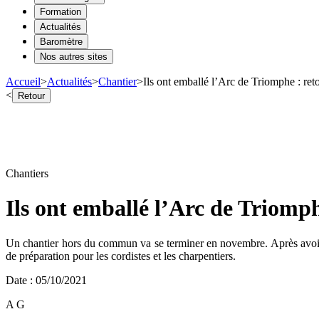
Formation
Actualités
Baromètre
Nos autres sites
Accueil
>
Actualités
>
Chantier
>
Ils ont emballé l’Arc de Triomphe : ret
<
Retour
Chantiers
Ils ont emballé l’Arc de Triomp
Un chantier hors du commun va se terminer en novembre. Après avoir é
de préparation pour les cordistes et les charpentiers.
Date
:
05/10/2021
A G