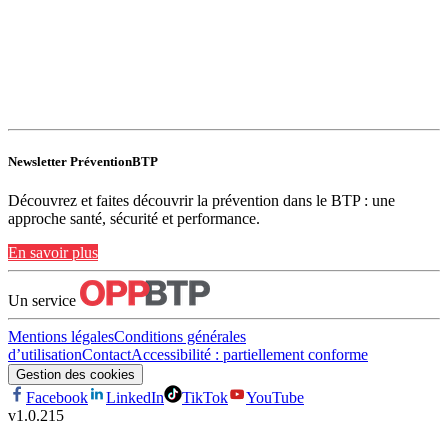
Newsletter PréventionBTP
Découvrez et faites découvrir la prévention dans le BTP : une
approche santé, sécurité et performance.
En savoir plus
Un service
Mentions légales
Conditions générales
d’utilisation
Contact
Accessibilité : partiellement conforme
Gestion des cookies
Facebook
LinkedIn
TikTok
YouTube
v
1.0.215