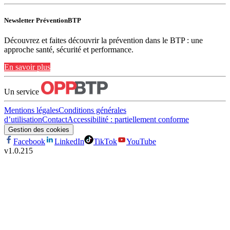
Newsletter PréventionBTP
Découvrez et faites découvrir la prévention dans le BTP : une
approche santé, sécurité et performance.
En savoir plus
Un service
Mentions légales
Conditions générales
d’utilisation
Contact
Accessibilité : partiellement conforme
Gestion des cookies
Facebook
LinkedIn
TikTok
YouTube
v
1.0.215