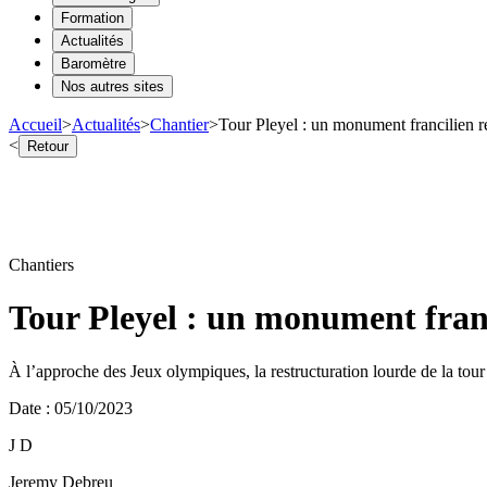
Formation
Actualités
Baromètre
Nos autres sites
Accueil
>
Actualités
>
Chantier
>
Tour Pleyel : un monument francilien r
<
Retour
Chantiers
Tour Pleyel : un monument franc
À l’approche des Jeux olympiques, la restructuration lourde de la tou
Date
:
05/10/2023
J D
Jeremy Debreu