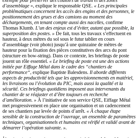
exemple pour préserver des couloirs de travail et des zones
d’assemblage
», explique le responsable QSE.
«
Les principales
problématiques concernent les accès des engins et des personnes, le
positionnement des grues et des camions au moment des
déchargements, en tenant compte aussi des nacelles
, confirme
Thomas Klumb.
L’un des enjeux est d’éviter, autant que possible, la
superposition des postes
.
»
De fait, tous les travaux s’effectuent en
hauteur, à deux mètres du sol sous le futur tablier en cours
d’assemblage (voir photo) jusqu’à une quinzaine de mètres de
hauteur pour la fixation des pièces constitutives des arcs du pont
(structure en bow-string). Dans ce contexte, les briefings de poste
jouent un rôle essentiel.
«
Le briefing de poste est une des actions
initiée par Eiffage Métal dans le cadre des “chantiers de
performance“
, explique Baptiste Balesdens.
Il aborde différents
aspects de productivité tels que les approvisionnements en matériel,
les livraisons ou l’évolution du PIC, mais aussi la qualité et la
sécurité. Ces briefings quotidiens imposent aux intervenants du
chantier de se réajuster et d’être toujours en recherche
d’amélioration.
»
À l’initiative de son service QSE, Eiffage Métal
met progressivement en place une organisation et un cadencement
de ses chantiers par levée de points d’arrêt.
«
À chaque étape
sensible de la construction de l’ouvrage, un ensemble de paramètres
techniques, organisationnels et humains est vérifié et validé avant de
démarrer l’opération suivante.
».
1