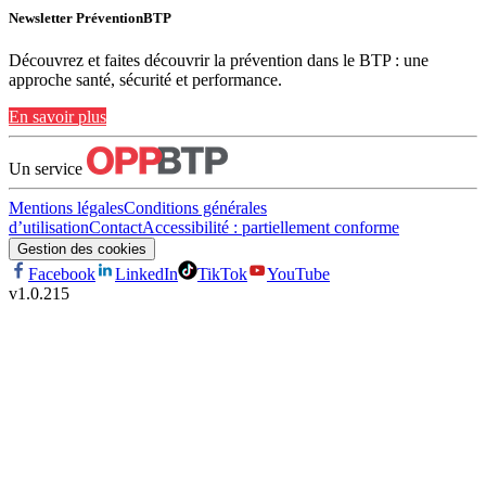
Newsletter PréventionBTP
Découvrez et faites découvrir la prévention dans le BTP : une
approche santé, sécurité et performance.
En savoir plus
Un service
Mentions légales
Conditions générales
d’utilisation
Contact
Accessibilité : partiellement conforme
Gestion des cookies
Facebook
LinkedIn
TikTok
YouTube
v
1.0.215