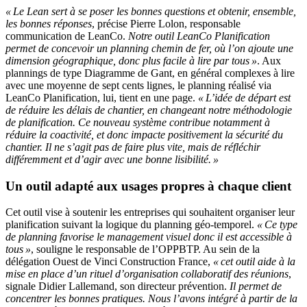
«
Le Lean sert à se poser les bonnes questions et obtenir, ensemble,
les bonnes réponses
, précise Pierre Lolon, responsable
communication de LeanCo.
Notre outil LeanCo Planification
permet de concevoir un planning chemin de fer, où l’on ajoute une
dimension géographique, donc plus facile à lire par tous
»
. Aux
plannings de type Diagramme de Gant, en général complexes à lire
avec une moyenne de sept cents lignes, le planning réalisé via
LeanCo Planification, lui, tient en une page.
«
L’idée de départ est
de réduire les délais de chantier, en changeant notre méthodologie
de planification. Ce nouveau système contribue notamment à
réduire la coactivité, et donc impacte positivement la sécurité du
chantier. Il ne s’agit pas de faire plus vite, mais de réfléchir
différemment et d’agir avec une bonne lisibilité.
»
Un outil adapté aux usages propres à chaque client
Cet outil vise à soutenir les entreprises qui souhaitent organiser leur
planification suivant la logique du planning géo-temporel.
«
Ce type
de planning favorise le management visuel donc il est accessible à
tous
»
, souligne le responsable de l’OPPBTP. Au sein de la
délégation Ouest de Vinci Construction France,
«
cet outil aide à la
mise en place
d’un rituel d’organisation collaboratif des réunions
,
signale Didier Lallemand, son directeur prévention.
Il permet de
concentrer les bonnes pratiques. Nous l’avons intégré à partir de la