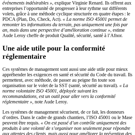
événements indésirables
»
, explique Virginie Renard. Ils offrent aux
entreprises l’opportunité de progresser à leur rythme sur différents
volets, grâce à une méthode cyclique structurée en quatre étapes : le
PDCA (Plan, Do, Check, Act).
«
La norme ISO 45001 permet de
remonter les informations du terrain, pas uniquement une fois par
an, mais dans une perspective d’amélioration continue
»
, estime
Aude Leroy cheffe de produit Qualité, sécurité, santé à l’Afnor.
Une aide utile pour la conformité
réglementaire
Ces systèmes de management sont aussi une aide utile pour mieux
appréhender les exigences en santé et sécurité du Code du travail. Ils
permettent, avec méthode, de passer au peigne fin toute son
organisation sur le volet de la SST (santé, sécurité au travail).
«
La
norme volontaire ISO 45001, déployée suivant les
recommandations, est un outil pour aller vers la conformité
réglementaire
»,
note Aude Leroy.
Les systèmes de management sécurisent, de ce fait, les donneurs
d’ordres. Dans le cadre de grands chantiers, l’ISO 45001 ou le Mase
peuvent être requis.
«
On est passé d’un contrôle uniquement des
produits à une volonté de s’organiser non seulement pour répondre
aux attentes des clients, mais aussi pour améliorer la prévention des