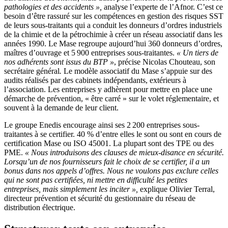
pathologies et des accidents
»,
analyse l’experte de l’Afnor. C’est ce
besoin d’être rassuré sur les compétences en gestion des risques SST
de leurs sous-traitants qui a conduit les donneurs d’ordres industriels
de la chimie et de la pétrochimie à créer un réseau associatif dans les
années 1990. Le Mase regroupe aujourd’hui 360 donneurs d’ordres,
maîtres d’ouvrage et 5 900 entreprises sous-traitantes.
«
Un tiers de
nos adhérents sont issus du BTP
»
, précise Nicolas Chouteau, son
secrétaire général
.
Le modèle associatif du Mase s’appuie sur des
audits réalisés par des cabinets indépendants, extérieurs à
l’association. Les entreprises y adhèrent pour mettre en place une
démarche de prévention, « être carré » sur le volet réglementaire, et
souvent à la demande de leur client.
Le groupe Enedis encourage ainsi ses 2 200 entreprises sous-
traitantes à se certifier. 40 % d’entre elles le sont ou sont en cours de
certification Mase ou ISO 45001. La plupart sont des TPE ou des
PME.
«
Nous introduisons des clauses de mieux-disance en sécurité.
Lorsqu’un de nos fournisseurs fait le choix de se certifier, il a un
bonus dans nos appels d’offres. Nous ne voulons pas exclure celles
qui ne sont pas certifiées, ni mettre en difficulté les petites
entreprises, mais simplement les inciter
»,
explique Olivier Terral,
directeur prévention et sécurité du gestionnaire du réseau de
distribution électrique.