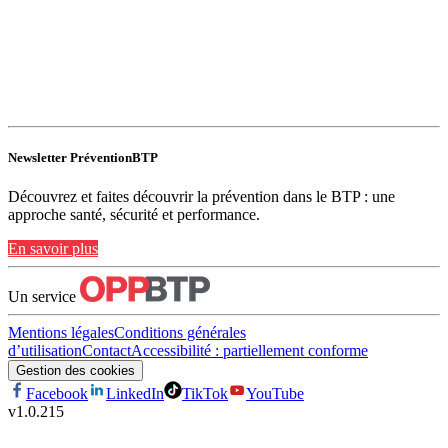
Newsletter PréventionBTP
Découvrez et faites découvrir la prévention dans le BTP : une
approche santé, sécurité et performance.
En savoir plus
Un service
Mentions légales
Conditions générales
d’utilisation
Contact
Accessibilité : partiellement conforme
Gestion des cookies
Facebook
LinkedIn
TikTok
YouTube
v
1.0.215