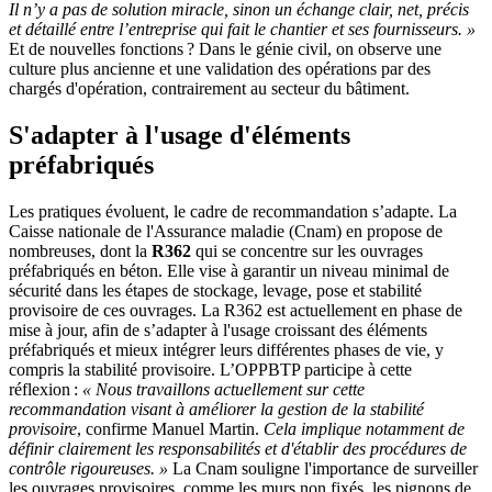
Il n’y a pas de solution miracle, sinon un échange clair, net, précis
et détaillé entre l’entreprise qui fait le chantier et ses fournisseurs.
»
Et de nouvelles fonctions ? Dans le génie civil, on observe une
culture plus ancienne et une validation des opérations par des
chargés d'opération, contrairement au secteur du bâtiment.
S'adapter à l'usage d'éléments
préfabriqués
Les pratiques évoluent, le cadre de recommandation s’adapte. La
Caisse nationale de l'Assurance maladie (Cnam) en propose de
nombreuses, dont la
R362
qui se concentre sur les ouvrages
préfabriqués en béton. Elle vise à garantir un niveau minimal de
sécurité dans les étapes de stockage, levage, pose et stabilité
provisoire de ces ouvrages. La R362 est actuellement en phase de
mise à jour, afin de s’adapter à l'usage croissant des éléments
préfabriqués et mieux intégrer leurs différentes phases de vie, y
compris la stabilité provisoire. L’OPPBTP participe à cette
réflexion :
«
Nous travaillons actuellement sur cette
recommandation visant à améliorer la gestion de la stabilité
provisoire
, confirme Manuel Martin.
Cela implique notamment de
définir clairement les responsabilités et d'établir des procédures de
contrôle rigoureuses.
»
La Cnam souligne l'importance de surveiller
les ouvrages provisoires, comme les murs non fixés, les pignons de