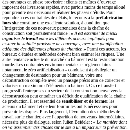
des ouvrages en phase provisoire : clients et maîtres d’ouvrage
imposent des livraisons rapides, avec parfois moins de temps alloué
pour prendre des décisions et réaliser les phases d’étude. Pour
répondre à ces contraintes de délais, le recours à la
préfabrication
hors site
constitue une excellente solution, à condition que
l’intégration de ces nouveaux partenaires dans la chaîne de
construction soit parfaitement fluide :
«
Il est essentiel de mieux
organiser le travail
entre les différents acteurs impliqués pour
assurer la stabilité provisoire des ouvrages, avec une planification
adéquate des différentes phases du chantier.
»
Parmi ces acteurs, les
bureaux d'études et méthodes doivent bien estimer les risques. Une
autre tendance actuelle du marché du bâtiment est la restructuration
lourde. Les contraintes environnementales et réglementaires –
notamment le zéro artificialisation – conduisent à privilégier un
changement de destination pour un bâtiment, voire une
déconstruction complète avec un phasage précis afin de collecter et
valoriser un maximum d’éléments du bâtiment. Or, ce transfert
progressif d'entreprises du secteur de la construction neuve vers la
déconstruction peut entraîner un déficit de qualification de la chaîne
de production. Il est essentiel de
sensibiliser et de former
les
acteurs du bâtiment et de leur fournir les outils nécessaires pour
prévenir les risques. Plus largement, l’évolution des méthodes de
travail sur le chantier, avec l’apparition de nouveaux intermédiaires,
nécessite plus de dialogue, selon Julien Beideler :
«
La manière dont
on va assembler des choses sur le site a un impact sur la prévention.