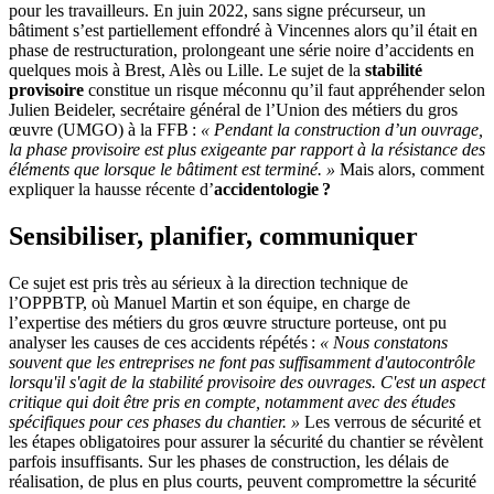
pour les travailleurs. En juin 2022, sans signe précurseur, un
bâtiment s’est partiellement effondré à Vincennes alors qu’il était en
phase de restructuration, prolongeant une série noire d’accidents en
quelques mois à Brest, Alès ou Lille. Le sujet de la
stabilité
provisoire
constitue un risque méconnu qu’il faut appréhender selon
Julien Beideler, secrétaire général de l’Union des métiers du gros
œuvre (UMGO) à la FFB :
«
Pendant la construction d’un ouvrage,
la phase provisoire est plus exigeante par rapport à la résistance des
éléments que lorsque le bâtiment est terminé.
»
Mais alors, comment
expliquer la hausse récente d’
accidentologie
?
Sensibiliser, planifier, communiquer
Ce sujet est pris très au sérieux à la direction technique de
l’OPPBTP, où Manuel Martin et son équipe, en charge de
l’expertise des métiers du gros œuvre structure porteuse, ont pu
analyser les causes de ces accidents répétés :
«
Nous constatons
souvent que les entreprises ne font pas suffisamment d'autocontrôle
lorsqu'il s'agit de la stabilité provisoire des ouvrages. C'est un aspect
critique qui doit être pris en compte, notamment avec des études
spécifiques pour ces phases du chantier.
»
Les verrous de sécurité et
les étapes obligatoires pour assurer la sécurité du chantier se révèlent
parfois insuffisants. Sur les phases de construction, les délais de
réalisation, de plus en plus courts, peuvent compromettre la sécurité