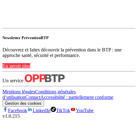
Newsletter PréventionBTP
Découvrez et faites découvrir la prévention dans le BTP : une
approche santé, sécurité et performance.
En savoir plus
Un service
Mentions légales
Conditions générales
d’utilisation
Contact
Accessibilité : partiellement conforme
Gestion des cookies
Facebook
LinkedIn
TikTok
YouTube
v
1.0.215