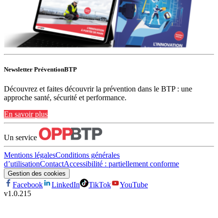
Newsletter PréventionBTP
Découvrez et faites découvrir la prévention dans le BTP : une
approche santé, sécurité et performance.
En savoir plus
Un service
Mentions légales
Conditions générales
d’utilisation
Contact
Accessibilité : partiellement conforme
Gestion des cookies
Facebook
LinkedIn
TikTok
YouTube
v
1.0.215