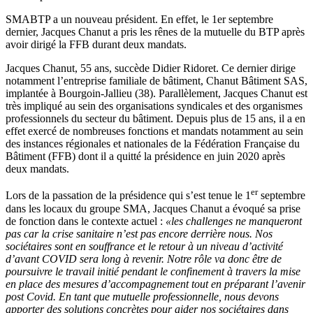
SMABTP a un nouveau président. En effet, le 1er septembre
dernier, Jacques Chanut a pris les rênes de la mutuelle du BTP après
avoir dirigé la FFB durant deux mandats.
Jacques Chanut, 55 ans, succède Didier Ridoret. Ce dernier dirige
notamment l’entreprise familiale de bâtiment, Chanut Bâtiment SAS,
implantée à Bourgoin-Jallieu (38). Parallèlement, Jacques Chanut est
très impliqué au sein des organisations syndicales et des organismes
professionnels du secteur du bâtiment. Depuis plus de 15 ans, il a en
effet exercé de nombreuses fonctions et mandats notamment au sein
des instances régionales et nationales de la Fédération Française du
Bâtiment (FFB) dont il a quitté la présidence en juin 2020 après
deux mandats.
er
Lors de la passation de la présidence qui s’est tenue le 1
septembre
dans les locaux du groupe SMA, Jacques Chanut a évoqué sa prise
de fonction dans le contexte actuel :
«
les challenges ne manqueront
pas car la crise sanitaire n’est pas encore derrière nous. Nos
sociétaires sont en souffrance et le retour à un niveau d’activité
d’avant COVID sera long à revenir. Notre rôle va donc être de
poursuivre le travail initié pendant le confinement à travers la mise
en place des mesures d’accompagnement tout en préparant l’avenir
post Covid. En tant que mutuelle professionnelle, nous devons
apporter des solutions concrètes pour aider nos sociétaires dans