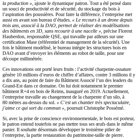
la production »,
ajoute le dynamique patron. Tout a été pensé dans
un souci de productivité et de sécurité, du stockage du bois à
l’aspiration des poussières. Pour faire la différence, l’entreprise met
aussi en avant son bureau d’études.
«
Le recours à un drone depuis
trois ans, associé à la DAO, permet de réaliser des modélisations
des bâtiments en 3D, sans recourir à une nacelle
»,
précise Florent
Hauberdon, responsable QSE, qui travaille par ailleurs sur une
certification Mase (référentiel de management de la sécurité). Une
fois le bâtiment modélisé, le bureau intègre les structures bois en
DAO avant d’envoyer les éléments au robot de taille, pour une
découpe millimétrée.
Ces innovations ont porté leurs fruits : l’activité charpente-ossature
génère 10 millions d’euros de chiffre d’affaires, contre 3 millions il y
a dix ans, au point de faire du Bâtiment Associé l’un des leaders du
Grand-Est dans ce domaine. On lui doit notamment le premier
bâtiment R+4 en bois de Reims, inauguré en 2019. Actuellement,
l’entreprise travaille au changement de la charpente d’un silo, à
80 mètres au-dessus du sol.
«
C’est un chantier très spectaculaire,
j’aime ce qui sort du commun
»,
poursuit Christophe Possémé.
Si, avec la prise de conscience environnementale, le bois est porteur,
le patron entend toutefois ne pas mettre tous ses œufs dans le même
panier. Il souhaite désormais développer le troisième pilier de
l’entreprise, la partie restauration du patrimoine-taille de pierre.