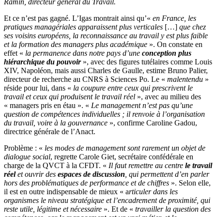
Ramin, directeur général du Travail.
Et ce n’est pas gagné. L’Igas montrait ainsi qu’«
en France, les
pratiques managériales apparaissent plus verticales
[…]
que chez
ses voisins européens, la reconnaissance au travail y est plus faible
et la formation des managers plus académique
». On constate en
effet «
la permanence dans notre pays d’une
conception plus
hiérarchique du pouvoir
», avec des figures tutélaires comme Louis
XIV, Napoléon, mais aussi Charles de Gaulle, estime Bruno Palier,
directeur de recherche au CNRS à Sciences Po. Le «
malentendu
»
réside pour lui, dans «
la coupure entre ceux qui prescrivent le
travail et ceux qui produisent le travail réel
», avec au milieu des
« managers pris en étau ». «
Le management n’est pas qu’une
question de compétences individuelles
; il renvoie à l’organisation
du travail, voire à la gouvernance
», confirme Caroline Gadou,
directrice générale de l’Anact.
Problème : «
les modes de management sont rarement un objet de
dialogue social
, regrette Carole Giet, secrétaire confédérale en
charge de la QVCT à la CFDT. «
Il faut remettre au centre
le travail
réel
et ouvrir des
espaces de discussion
, qui permettent d’en parler
hors des problématiques de performance et de chiffres
». Selon elle,
il est en outre indispensable de mieux « a
rticuler dans les
organismes le niveau stratégique et l’encadrement de proximité, qui
reste utile, légitime et nécessaire
». Et de «
travailler la question des