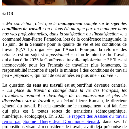
©
DR
«
Ma conviction, c’est que le
management
compte sur le sujet des
conditions de travail
; on a tous été marqué par un manager dans
nos vies professionnelles, dans la satisfaction ou l’insatisfaction
», a
commenté Jean-Pierre Farandou, lors de la conférence inaugurale, le
15 juin, de la Semaine pour la qualité de vie et les conditions de
travail (QVCT), organisée par l’Anact. Pourquoi la réforme des
retraites est un sujet si «
passionnel
» selon le ministre du Travail,
qui a lancé fin 2025 la Conférence travail-emploi-retraite ? S’il est si
inconcevable pour les Français de travailler plus longtemps, la
responsabilité incombe d’après le ministre à des conditions de travail
peu «
propices
», qui font de ces années en plus une «
corvée
».
La question du
sens au travail
est aujourd’hui devenue centrale.
«
La place du travail a changé dans la vie des Français, les
travailleurs aspirent à davantage de reconnaissance et plus de
discussions sur le travail
», a déclaré Pierre Ramain, le directeur
général du travail. Et cela questionne le management, qui fait face
qui plus est à toutes sortes de transitions (démographique,
numérique, écologique). En 2023,
le rapport des Assises du travail
remis par
Sophie Thiery Jean-Dominique Senard
, dans ses 17
propositions visant à reconsidérer le travail, avait déjà préconisé de