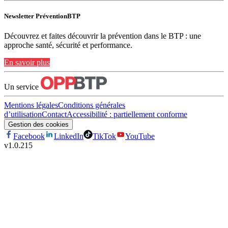
Newsletter PréventionBTP
Découvrez et faites découvrir la prévention dans le BTP : une
approche santé, sécurité et performance.
En savoir plus
Un service
Mentions légales
Conditions générales
d’utilisation
Contact
Accessibilité : partiellement conforme
Gestion des cookies
Facebook
LinkedIn
TikTok
YouTube
v
1.0.215