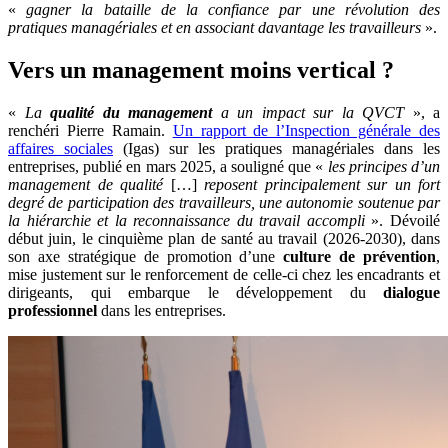
«
gagner la bataille de la confiance par une révolution des
pratiques managériales et en associant davantage les travailleurs
».
Vers un management moins vertical ?
«
La
qualité du management
a un impact sur la QVCT
», a
renchéri Pierre Ramain.
Un rapport de l’Inspection générale des
affaires sociales
(Igas) sur les pratiques managériales dans les
entreprises, publié en mars 2025, a souligné que «
les principes d’un
management de qualité
[…]
reposent principalement sur un fort
degré de participation des travailleurs, une autonomie soutenue par
la hiérarchie et la reconnaissance du travail accompli
». Dévoilé
début juin, le cinquième plan de santé au travail (2026-2030), dans
son axe stratégique de promotion d’une
culture de prévention
,
mise justement sur le renforcement de celle-ci chez les encadrants et
dirigeants, qui embarque le développement du
dialogue
professionnel
dans les entreprises.