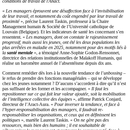
conditions de travail de l'Anact.
«
Les managers éprouvent une désaffection face à l’invisibilisation
de leur travail, et notamment du coût engendré par leur travail de
proximité
», précise Laurent Taskin, professeur à la Chaire
Management humain & Société de l’Université catholique de
Louvain (Belgique). Et les indicateurs de santé les concernant s’en
ressentent. «
Les managers, dont on constate le rajeunissement
progressif, mais aussi les jeunes, ont été les deux populations les
plus arrêtées en maladie en 2025, notamment pour des motifs liés à
la
santé mentale
», a témoigné Anne-Sophie Godon-Rensonnet,
directrice des relations institutionnelles de Malakoff Humanis, qui
réalise un baromètre annuel de l’absentéisme depuis dix ans.
Comment remédier dès lors à la nouvelle tendance de l’
unbossing
–
le refus de prendre des fonctions managériales – qui se développe
chez les jeunes notamment ? D’aucuns s’accordent à dire qu’il n’est
pas suffisant de les former et les accompagner. «
Il faut les
repositionner sur ce qui fait leur valeur ajoutée, soit la mobilisation
de l’intelligence collective des équipes
», affirme Patrick Conjard,
directeur de l’Aract-Aura. «
Pour inverser la tendance, et face à
l’hyper-responsabilisation des managers, il faudrait re-
responsabiliser les organisations, et ceux qui en définissent les
politiques
», martèle Laurent Taskin. «
On ne gère pas des
ressources, mais bien des humains ; il est souhaitable de