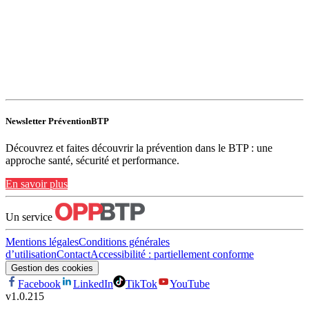
Newsletter PréventionBTP
Découvrez et faites découvrir la prévention dans le BTP : une
approche santé, sécurité et performance.
En savoir plus
Un service
Mentions légales
Conditions générales
d’utilisation
Contact
Accessibilité : partiellement conforme
Gestion des cookies
Facebook
LinkedIn
TikTok
YouTube
v
1.0.215