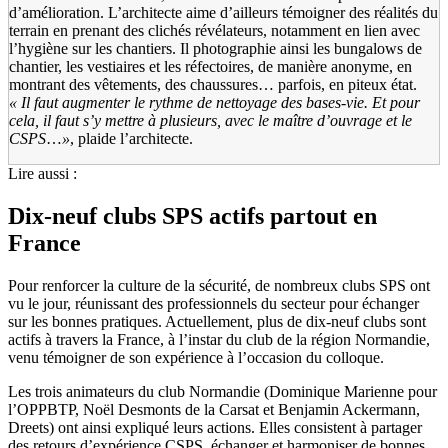
d’amélioration. L’architecte aime d’ailleurs témoigner des réalités du
terrain en prenant des clichés révélateurs, notamment en lien avec
l’hygiène sur les chantiers. Il photographie ainsi les bungalows de
chantier, les vestiaires et les réfectoires, de manière anonyme, en
montrant des vêtements, des chaussures… parfois, en piteux état.
«
Il faut augmenter le rythme de nettoyage des bases-vie. Et pour
cela, il faut s’y mettre à plusieurs, avec le maître d’ouvrage et le
CSPS
…
»
, plaide l’architecte.
Lire aussi :
Dix-neuf clubs SPS actifs partout en
France
Pour renforcer la culture de la sécurité, de nombreux clubs SPS ont
vu le jour, réunissant des professionnels du secteur pour échanger
sur les bonnes pratiques. Actuellement, plus de dix-neuf clubs sont
actifs à travers la France, à l’instar du club de la région Normandie,
venu témoigner de son expérience à l’occasion du colloque.
Les trois animateurs du club Normandie (Dominique Marienne pour
l’OPPBTP, Noël Desmonts de la Carsat et Benjamin Ackermann,
Dreets) ont ainsi expliqué leurs actions. Elles consistent à partager
des retours d’expérience CSPS, échanger et harmoniser de bonnes