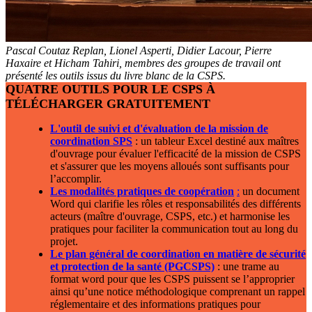
Pascal Coutaz Replan, Lionel Asperti, Didier Lacour, Pierre
Haxaire et Hicham Tahiri, membres des groupes de travail ont
présenté les outils issus du livre blanc de la CSPS.
QUATRE OUTILS POUR LE CSPS À
TÉLÉCHARGER GRATUITEMENT
L'outil de suivi et d'évaluation de la mission de
coordination SPS
: un tableur Excel destiné aux maîtres
d'ouvrage pour évaluer l'efficacité de la mission de CSPS
et s'assurer que les moyens alloués sont suffisants pour
l’accomplir.
Les modalités pratiques de coopération
:
un document
Word qui clarifie les rôles et responsabilités des différents
acteurs (maître d'ouvrage, CSPS, etc.) et harmonise les
pratiques pour faciliter la communication tout au long du
projet.
Le plan général de coordination en matière de sécurité
et protection de la santé (PGCSPS)
: une trame au
format word pour que les CSPS puissent se l’approprier
ainsi qu’une notice méthodologique comprenant un rappel
réglementaire et des informations pratiques pour