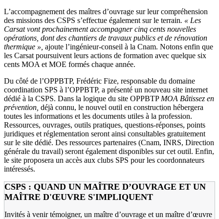
L’accompagnement des maîtres d’ouvrage sur leur compréhension
des missions des CSPS s’effectue également sur le terrain
. «
Les
Carsat vont prochainement accompagner cinq cents nouvelles
opérations, dont des chantiers de travaux publics et de rénovation
thermique
»,
ajoute l’ingénieur-conseil à la Cnam. Notons enfin que
les Carsat poursuivent leurs actions de formation avec quelque six
cents MOA et MOE formés chaque année.
Du côté de l’OPPBTP, Frédéric Fize, responsable du domaine
coordination SPS à l’OPPBTP, a présenté un nouveau site internet
dédié à la CSPS. Dans la logique du site OPPBTP
MOA Bâtissez en
prévention,
déjà connu, le nouvel outil en construction hébergera
toutes les informations et les documents utiles à la profession.
Ressources, ouvrages, outils pratiques, questions-réponses, points
juridiques et réglementation seront ainsi consultables gratuitement
sur le site dédié. Des ressources partenaires (Cnam, INRS, Direction
générale du travail) seront également disponibles sur cet outil. Enfin,
le site proposera un accès aux clubs SPS pour les coordonnateurs
intéressés.
CSPS : QUAND UN MAÎTRE D’OUVRAGE ET UN
MAÎTRE D'ŒUVRE S'IMPLIQUENT
Invités à venir témoigner, un maître d’ouvrage et un maître d’œuvre