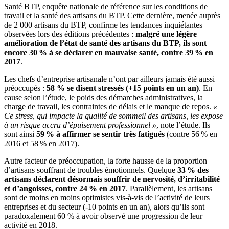
Santé BTP, enquête nationale de référence sur les conditions de
travail et la santé des artisans du BTP. Cette dernière, menée auprès
de 2 000 artisans du BTP, confirme les tendances inquiétantes
observées lors des éditions précédentes :
malgré une légère
amélioration de l’état de santé des artisans du BTP, ils sont
encore 30
% à se déclarer en mauvaise santé, contre 39
% en
2017
.
Les chefs d’entreprise artisanale n’ont par ailleurs jamais été aussi
préoccupés :
58 % se disent stressés (+15 points en un an)
. En
cause selon l’étude, le poids des démarches administratives, la
charge de travail, les contraintes de délais et le manque de repos.
«
Ce stress, qui impacte la qualité de sommeil des artisans, les expose
à un risque accru d’épuisement professionnel »
, note l’étude. Ils
sont ainsi
59
% à affirmer se sentir très fatigués
(contre 56 % en
2016 et 58 % en 2017).
Autre facteur de préoccupation, la forte hausse de la proportion
d’artisans souffrant de troubles émotionnels. Quelque
33
% des
artisans déclarent désormais souffrir de nervosité, d’irritabilité
et d’angoisses, contre 24
% en 2017
. Parallèlement, les artisans
sont de moins en moins optimistes vis-à-vis de l’activité de leurs
entreprises et du secteur (-10 points en un an), alors qu’ils sont
paradoxalement 60 % à avoir observé une progression de leur
activité en 2018.