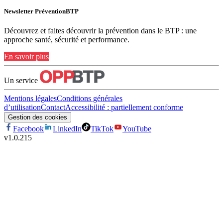
Newsletter PréventionBTP
Découvrez et faites découvrir la prévention dans le BTP : une
approche santé, sécurité et performance.
En savoir plus
Un service
Mentions légales
Conditions générales
d’utilisation
Contact
Accessibilité : partiellement conforme
Gestion des cookies
Facebook
LinkedIn
TikTok
YouTube
v
1.0.215