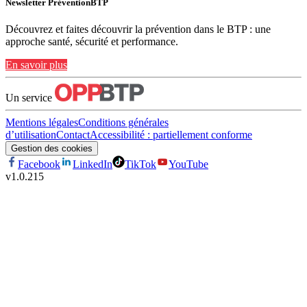
Newsletter PréventionBTP
Découvrez et faites découvrir la prévention dans le BTP : une
approche santé, sécurité et performance.
En savoir plus
Un service
Mentions légales
Conditions générales
d’utilisation
Contact
Accessibilité : partiellement conforme
Gestion des cookies
Facebook
LinkedIn
TikTok
YouTube
v
1.0.215