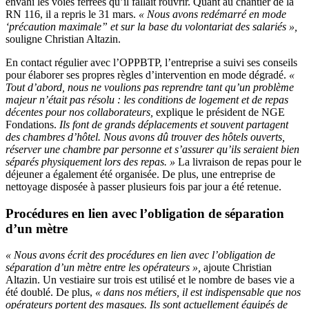
envahi les voies ferrées qu’il fallait rouvrir. Quant au chantier de la
RN 116, il a repris le 31 mars.
« Nous avons redémarré en mode
‘précaution maximale” et sur la base du volontariat des salariés »,
souligne Christian Altazin.
En contact régulier avec l’OPPBTP, l’entreprise a suivi ses conseils
pour élaborer ses propres règles d’intervention en mode dégradé.
«
Tout d’abord, nous ne voulions pas reprendre tant qu’un problème
majeur n’était pas résolu : les conditions de logement et de repas
décentes pour nos collaborateurs,
explique le président de NGE
Fondations.
Ils font de grands déplacements et souvent partagent
des chambres d’hôtel. Nous avons dû trouver des hôtels ouverts,
réserver une chambre par personne et s’assurer qu’ils seraient bien
séparés physiquement lors des repas. »
La livraison de repas pour le
déjeuner a également été organisée. De plus, une entreprise de
nettoyage disposée à passer plusieurs fois par jour a été retenue.
Procédures en lien avec l’obligation de séparation
d’un mètre
« Nous avons écrit des procédures en lien avec l’obligation de
séparation d’un mètre entre les opérateurs »,
ajoute Christian
Altazin. Un vestiaire sur trois est utilisé et le nombre de bases vie a
été doublé. De plus,
« dans nos métiers, il est indispensable que nos
opérateurs portent des masques. Ils sont actuellement équipés de