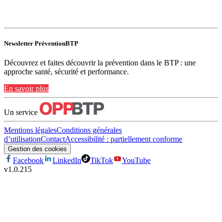
Newsletter PréventionBTP
Découvrez et faites découvrir la prévention dans le BTP : une
approche santé, sécurité et performance.
En savoir plus
Un service
Mentions légales
Conditions générales
d’utilisation
Contact
Accessibilité : partiellement conforme
Gestion des cookies
Facebook
LinkedIn
TikTok
YouTube
v
1.0.215