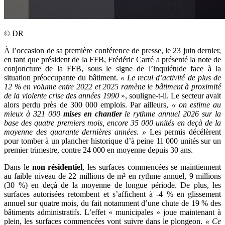
©
DR
À l’occasion de sa première conférence de presse, le 23 juin dernier,
en tant que président de la FFB, Frédéric Carré a présenté la note de
conjoncture de la FFB, sous le signe de l’inquiétude face à la
situation préoccupante du bâtiment.
«
Le recul d’activité de plus de
12
% en volume entre
2022 et
2025 ramène le bâtiment à proximité
de la violente crise des années 1990
», souligne-t-il. Le secteur avait
alors perdu près de 300 000 emplois. Par ailleurs,
«
on estime au
mieux à 321
000
mises en chantier
le rythme annuel 2026 sur la
base des quatre premiers mois, encore 35
000 unités en deçà de la
moyenne des quarante dernières années.
»
Les permis décélèrent
pour tomber à un plancher historique d’à peine 11 000 unités sur un
premier trimestre, contre 24 000 en moyenne depuis 30 ans.
Dans le
non résidentiel
, les surfaces commencées se maintiennent
au faible niveau de 22 millions de m² en rythme annuel, 9 millions
(30 %) en deçà de la moyenne de longue période. De plus, les
surfaces autorisées retombent et s’affichent à -4 % en glissement
annuel sur quatre mois, du fait notamment d’une chute de 19 % des
bâtiments administratifs. L’effet « municipales » joue maintenant à
plein, les surfaces commencées vont suivre dans le plongeon.
«
Ce