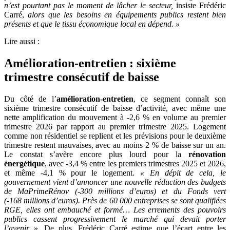
n’est pourtant pas le moment de lâcher le secteur,
insiste Frédéric
Carré,
alors que les besoins en équipements publics restent bien
présents et que le tissu économique local en dépend.
»
Lire aussi :
Amélioration-entretien : sixième
trimestre consécutif de baisse
Du côté de l’
amélioration-entretien
, ce segment connaît son
sixième trimestre consécutif de baisse d’activité, avec même une
nette amplification du mouvement à -2,6 % en volume au premier
trimestre 2026 par rapport au premier trimestre 2025. Logement
comme non résidentiel se replient et les prévisions pour le deuxième
trimestre restent mauvaises, avec au moins 2 % de baisse sur un an.
Le constat s’avère encore plus lourd pour la
rénovation
énergétique
, avec -3,4 % entre les premiers trimestres 2025 et 2026,
et même -4,1 % pour le logement.
«
En dépit de cela, le
gouvernement vient d’annoncer une nouvelle réduction des budgets
de MaPrimeRénov (-300
millions d’euros) et du Fonds vert
(-168
millions d’euros). Près de 60
000 entreprises se sont qualifiées
RGE, elles ont embauché et formé…
Les errements des pouvoirs
publics cassent progressivement le marché qui devait porter
l’avenir
». De plus, Frédéric Carré estime que l’écart entre les