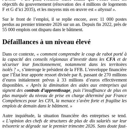
objectifs du gouvernement (rénovation des 4 millions de logements
F et G d’ici 2035), et les moyens mis en œuvre est
«
abyssal
».
Sur le front de l’emploi, il se replie encore, avec 11 000 postes
perdus au premier trimestre 2026 sur un an. Depuis fin 2022, près de
55 000 emplois ont disparu dans le bâtiment.
Défaillances à un niveau élevé
Dans ce contexte,
«
comment comprendre le coup de rabot porté à
la capacité des conseils régionaux d’investir dans les
CFA
et de
sécuriser leur fonctionnement, notamment dans les territoires
isolés
?
»,
s’interroge le président de la FFB. L’enveloppe financière
que l’État leur apporte ressort divisée par 8, passant de 270 millions
d’euros initialement prévus à 33 millions d’euros effectivement
disponibles.
«
Après la diminution des aides aux entreprises qui
signent des
contrats d’apprentissage
, puis l’insuffisance de plus en
plus marquée du niveau de prise en charge déterminé par France
Compétences pour les CFA, la menace s’avère forte et fragilise les
emplois de demain dans le bâtiment.
»
Autre inquiétude, la situation financière des entreprises se tend
.
«
L’opinion des chefs de structures de plus de dix salariés sur leur
trésorerie se dégrade sur le premier trimestre 2026. Sans doute faut-