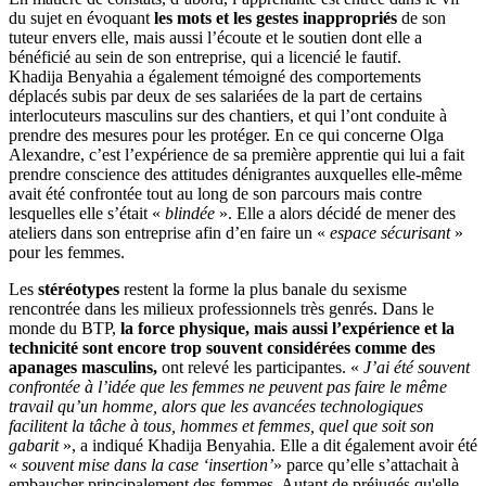
du sujet en évoquant
les mots et les gestes inappropriés
de son
tuteur envers elle, mais aussi l’écoute et le soutien dont elle a
bénéficié au sein de son entreprise, qui a licencié le fautif.
Khadija Benyahia a également témoigné des comportements
déplacés subis par deux de ses salariées de la part de certains
interlocuteurs masculins sur des chantiers, et qui l’ont conduite à
prendre des mesures pour les protéger. En ce qui concerne Olga
Alexandre, c’est l’expérience de sa première apprentie qui lui a fait
prendre conscience des attitudes dénigrantes auxquelles elle-même
avait été confrontée tout au long de son parcours mais contre
lesquelles elle s’était «
blindée
». Elle a alors décidé de mener des
ateliers dans son entreprise afin d’en faire un «
espace sécurisant
»
pour les femmes.
Les
stéréotypes
restent la forme la plus banale du sexisme
rencontrée dans les milieux professionnels très genrés. Dans le
monde du BTP,
la force physique, mais aussi l’expérience et la
technicité sont encore trop souvent considérées comme des
apanages masculins,
ont relevé les participantes. «
J’ai été souvent
confrontée à l’idée que les femmes ne peuvent pas faire le même
travail qu’un homme, alors que les avancées technologiques
facilitent la tâche à tous, hommes et femmes, quel que soit son
gabarit
», a indiqué Khadija Benyahia. Elle a dit également avoir été
«
souvent
mise dans la case ‘insertion’
» parce qu’elle s’attachait à
embaucher principalement des femmes. Autant de préjugés qu'elle