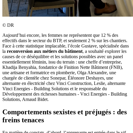
©
DR
Aujourd’hui encore, les femmes ne représentent que 12 % des
effectifs dans le secteur du BTP, et seulement 2 % sur les chantiers.
Face à cette statistique implacable, l’école Gustave, spécialisée dans
la
reconversion aux métiers du bâtiment
, a souhaité explorer les
causes de ce déséquilibre et les solutions possibles avec un panel
essentiellement féminin, issu du terrain : une cheffe d’entreprise,
Khadija Benyahia, fondatrice de Finition Nette Bâtiment (FNB),
une artisane et formatrice en plomberie, Olga Alexandre, une
chargée de clientèle chez Sonepar, Éléonore Deshayes, une
alternante en électricité chez Vinci Construction, Leslie, alternante
Vinci Energies - Building Solutions et le responsable du
Développement des richesses humaines - Vnci Energies - Building
Solutions, Arnaud Bidet.
Comportements sexistes et préjugés : des
freins tenaces
En matière de constats, d’abord, l’apprenante est entrée dans le vif