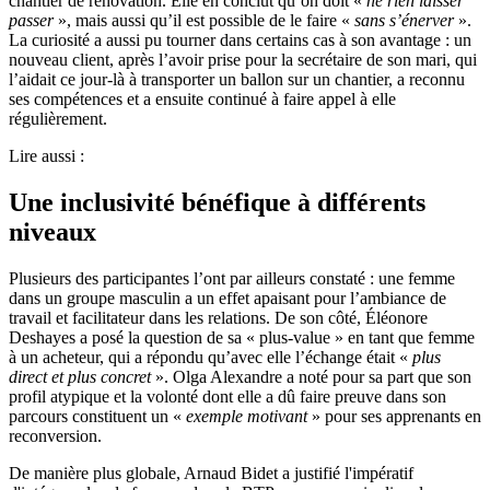
chantier de rénovation. Elle en conclut qu’on doit «
ne
rien laisser
passer
», mais aussi qu’il est possible de le faire «
sans s’énerver
».
La curiosité a aussi pu tourner dans certains cas à son avantage : un
nouveau client, après l’avoir prise pour la secrétaire de son mari, qui
l’aidait ce jour-là à transporter un ballon sur un chantier, a reconnu
ses compétences et a ensuite continué à faire appel à elle
régulièrement.
Lire aussi :
Une inclusivité bénéfique à différents
niveaux
Plusieurs des participantes l’ont par ailleurs constaté : une femme
dans un groupe masculin a un effet apaisant pour l’ambiance de
travail et facilitateur
dans les relations. De son côté, Éléonore
Deshayes a posé la question de sa « plus-value » en tant que femme
à un acheteur, qui a répondu qu’avec elle l’échange était «
plus
direct et plus concret
». Olga Alexandre a noté pour sa part que son
profil atypique
et la volonté dont elle a dû faire preuve dans son
parcours constituent un «
exemple motivant
» pour ses apprenants en
reconversion.
De manière plus globale, Arnaud Bidet a justifié l'impératif