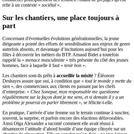
relie à un contexte «
sociétal
».
Sur les chantiers, une place toujours à
part
Concernant d'éventuelles évolutions générationnelles, la jeune
dirigeante a pointé des efforts de sensibilisation aux enjeux de genre
autrefois absents, et davantage d’incitations aujourd’hui pour les
filles à découvrir les métiers du BTP. Arnaud Bidet a toutefois
rappelé la «
menace masculiniste
» très présente du côté des jeunes
hommes, face à laquelle il faut «
tenir bon
».
Les chantiers sont-ils prêts à
accueillir la mixité
? Éléonore
Deshayes assure que oui, à condition que «
tout le monde y mette du
sien
», des commerciaux aux clients en passant par les chefs
d’entreprise. «
Chez
Sonepar, mon responsable me questionne
régulièrement sur la façon dont je me sens, et si demain il y a un
problème je pourrai en parler librement
», se félicite-t-elle.
En pratique, l’arrivée d’une femme sur le terrain continue à susciter,
souvent, la surprise, et parfois encore des réactions défavorables.
Ainsi Olga Alexandre a raconté comment elle avait réussi à
désamorcer l’attitude d’abord hostile d’une équipe côtoyée sur un