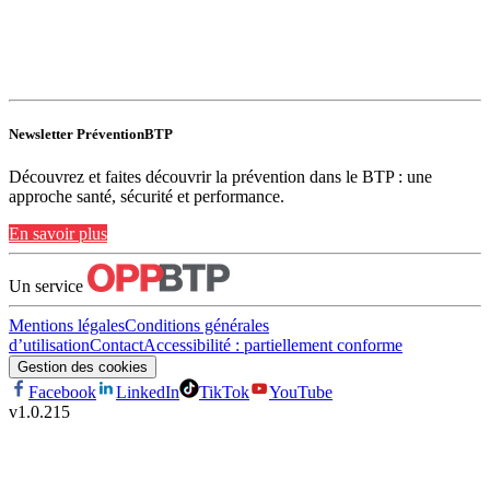
Newsletter PréventionBTP
Découvrez et faites découvrir la prévention dans le BTP : une
approche santé, sécurité et performance.
En savoir plus
Un service
Mentions légales
Conditions générales
d’utilisation
Contact
Accessibilité : partiellement conforme
Gestion des cookies
Facebook
LinkedIn
TikTok
YouTube
v
1.0.215