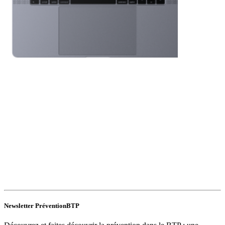
Newsletter PréventionBTP