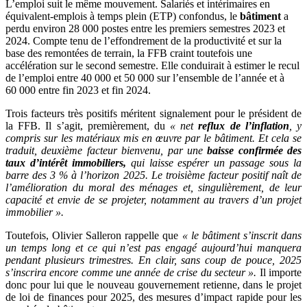
L’emploi suit le même mouvement. Salariés et intérimaires en
équivalent-emplois à temps plein (ETP) confondus, le
bâtiment
a
perdu environ 28 000 postes entre les premiers semestres 2023 et
2024. Compte tenu de l’effondrement de la productivité et sur la
base des remontées de terrain, la FFB craint toutefois une
accélération sur le second semestre. Elle conduirait à estimer le recul
de l’emploi entre 40 000 et 50 000 sur l’ensemble de l’année et à
60 000 entre fin 2023 et fin 2024.
Trois facteurs très positifs méritent signalement pour le président de
la FFB. Il s’agit, premièrement, du
«
net
reflux de l’inflation
, y
compris sur les matériaux mis en œuvre par le bâtiment. Et cela se
traduit, deuxième facteur bienvenu, par une
baisse confirmée des
taux d’intérêt immobiliers,
qui laisse espérer un passage sous la
barre des 3
% à l’horizon 2025. Le troisième facteur positif naît de
l’amélioration du moral des ménages et, singulièrement, de leur
capacité et envie de se projeter, notamment au travers d’un projet
immobilier
».
Toutefois, Olivier Salleron rappelle que
«
le bâtiment s’inscrit dans
un temps long et ce qui n’est pas engagé aujourd’hui manquera
pendant plusieurs trimestres. En clair, sans coup de pouce, 2025
s’inscrira encore comme une année de crise du secteur
».
Il importe
donc pour lui que le nouveau gouvernement retienne, dans le projet
de loi de finances pour 2025, des mesures d’impact rapide pour les