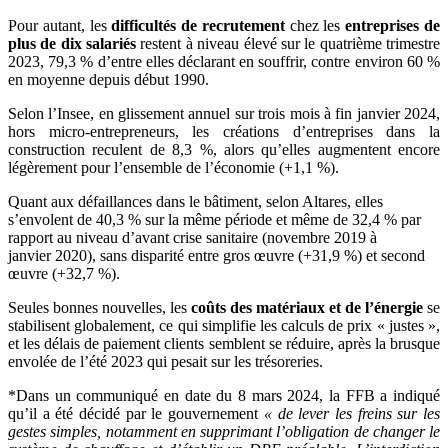
Pour autant, les
difficultés de recrutement
chez les
entreprises de
plus de dix salariés
restent à niveau élevé sur le quatrième trimestre
2023, 79,3 % d’entre elles déclarant en souffrir, contre environ 60 %
en moyenne depuis début 1990.
Selon l’Insee, en glissement annuel sur trois mois à fin janvier 2024,
hors micro-entrepreneurs, les créations d’entreprises dans la
construction reculent de 8,3 %, alors qu’elles augmentent encore
légèrement pour l’ensemble de l’économie (+1,1 %).
Quant aux défaillances dans le bâtiment, selon Altares, elles
s’envolent de 40,3 % sur la même période et même de 32,4 % par
rapport au niveau d’avant crise sanitaire (novembre 2019 à
janvier 2020), sans disparité entre gros œuvre (+31,9 %) et second
œuvre (+32,7 %).
Seules bonnes nouvelles, les
coûts des matériaux et de l’énergie
se
stabilisent globalement, ce qui simplifie les calculs de prix « justes »,
et les délais de paiement clients semblent se réduire, après la brusque
envolée de l’été 2023 qui pesait sur les trésoreries.
*Dans un communiqué en date du 8 mars 2024, la FFB a indiqué
qu’il a été décidé par le gouvernement
«
de lever les freins sur les
gestes simples, notamment en supprimant l’obligation de changer le