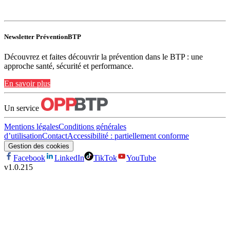
Newsletter PréventionBTP
Découvrez et faites découvrir la prévention dans le BTP : une
approche santé, sécurité et performance.
En savoir plus
Un service
Mentions légales
Conditions générales
d’utilisation
Contact
Accessibilité : partiellement conforme
Gestion des cookies
Facebook
LinkedIn
TikTok
YouTube
v
1.0.215