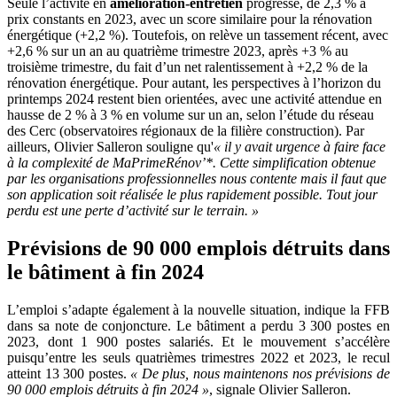
Seule l’activité en
amélioration-entretien
progresse, de 2,3 % à
prix constants en 2023, avec un score similaire pour la rénovation
énergétique (+2,2 %). Toutefois, on relève un tassement récent, avec
+2,6 % sur un an au quatrième trimestre 2023, après +3 % au
troisième trimestre, du fait d’un net ralentissement à +2,2 % de la
rénovation énergétique. Pour autant, les perspectives à l’horizon du
printemps 2024 restent bien orientées, avec une activité attendue en
hausse de 2 % à 3 % en volume sur un an, selon l’étude du réseau
des Cerc (observatoires régionaux de la filière construction). Par
ailleurs, Olivier Salleron souligne qu'
«
il y avait urgence à faire face
à la complexité de MaPrimeRénov’*. Cette simplification obtenue
par les organisations professionnelles nous contente mais il faut que
son application soit réalisée le plus rapidement possible. Tout jour
perdu est une perte d’activité sur le terrain.
»
Prévisions de 90 000 emplois détruits dans
le bâtiment à fin 2024
L’emploi s’adapte également à la nouvelle situation, indique la FFB
dans sa note de conjoncture. Le bâtiment a perdu 3 300 postes en
2023, dont 1 900 postes salariés. Et le mouvement s’accélère
puisqu’entre les seuls quatrièmes trimestres 2022 et 2023, le recul
atteint 13 300 postes.
«
De plus, nous maintenons nos prévisions de
90
000 emplois détruits à fin 2024
»
, signale Olivier Salleron.