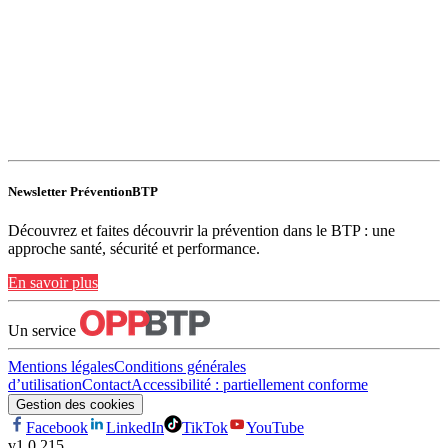
Newsletter PréventionBTP
Découvrez et faites découvrir la prévention dans le BTP : une
approche santé, sécurité et performance.
En savoir plus
Un service
Mentions légales
Conditions générales
d’utilisation
Contact
Accessibilité : partiellement conforme
Gestion des cookies
Facebook
LinkedIn
TikTok
YouTube
v
1.0.215