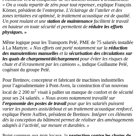
«
On a voulu repartir de zéro pour tout repenser
, explique François
Körner, président de l’entreprise.
L’éclairage de l’atelier et des
zones tertiaires est optimisé, le traitement acoustique est de qualité.
Un pont roulant et une
station de maintenance
facilitent le travail
en hauteur en toute sécurité et permettent de
réduire les efforts
physiques
.
»
Même logique pour les Transports Pelé, PME de 75 salariés installée
à La Martyre.
«
Nos efforts ont porté notamment sur la
réduction
des manutentions manuelles
et la
sécurisation des circulations sur
les quais de chargement/déchargement
pour éviter les risques de
chute et d’écrasement par les camions
»
, indique Guillaume Pelé,
cogérant du groupe Pelé.
Pour Bretinov, concepteur et fabricant de machines industrielles
pour l’agroalimentaire à Pont-Aven, la construction d’un nouveau
2
local de 2 200 m
visait à pallier un manque de confort et de sécurité
pour ses 24 salariés.
«
Nous avons notamment travaillé sur
l’ergonomie des postes de travail
pour que les salariés puissent
varier les postures assis/debout et un traitement acoustique renforcé
,
explique Pierre Auffret, président de Bretinov.
Intégrer ces éléments
dès la conception du bâtiment permet de réaliser des aménagements
adaptés à l’activité, sur mesure et durables.
»
Point commun aux trois locaux, la
protection contre les chutes de