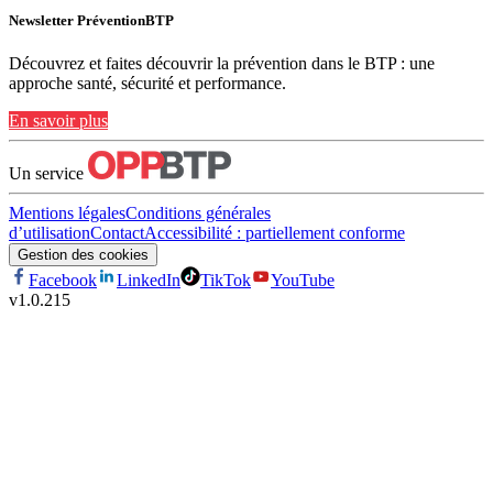
Newsletter PréventionBTP
Découvrez et faites découvrir la prévention dans le BTP : une
approche santé, sécurité et performance.
En savoir plus
Un service
Mentions légales
Conditions générales
d’utilisation
Contact
Accessibilité : partiellement conforme
Gestion des cookies
Facebook
LinkedIn
TikTok
YouTube
v
1.0.215