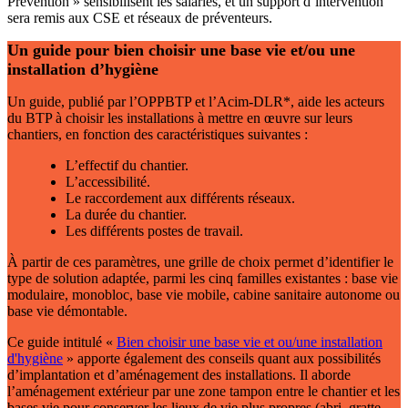
Prévention » sensibilisent les salariés, et un support d’intervention
sera remis aux CSE et réseaux de préventeurs.
Un guide pour bien choisir une base vie et/ou une
installation d’hygiène
Un guide, publié par l’OPPBTP et l’Acim-DLR*, aide les acteurs
du BTP à choisir les installations à mettre en œuvre sur leurs
chantiers, en fonction des caractéristiques suivantes :
L’effectif du chantier.
L’accessibilité.
Le raccordement aux différents réseaux.
La durée du chantier.
Les différents postes de travail.
À partir de ces paramètres, une grille de choix permet d’identifier le
type de solution adaptée, parmi les cinq familles existantes : base vie
modulaire, monobloc, base vie mobile, cabine sanitaire autonome ou
base vie démontable.
Ce guide intitulé «
Bien choisir une base vie et ou/une installation
d'hygiène
» apporte également des conseils quant aux possibilités
d’implantation et d’aménagement des installations. Il aborde
l’aménagement extérieur par une zone tampon entre le chantier et les
bases vie pour conserver les lieux de vie plus propres (abri, gratte-