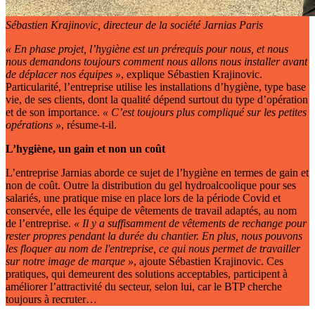
Sébastien Krajinovic, directeur de la société Jarnias Paris
«
En phase projet, l’hygiène est un prérequis pour nous, et nous
nous demandons toujours comment nous allons nous installer avant
de déplacer nos équipes
»
, explique Sébastien Krajinovic.
Particularité, l’entreprise utilise les installations d’hygiène, type base
vie, de ses clients, dont la qualité dépend surtout du type d’opération
et de son importance.
«
C’est toujours plus compliqué sur les petites
opérations
»
, résume-t-il.
L’hygiène, un gain et non un coût
L’entreprise Jarnias aborde ce sujet de l’hygiène en termes de gain et
non de coût. Outre la distribution du gel hydroalcoolique pour ses
salariés, une pratique mise en place lors de la période Covid et
conservée, elle les équipe de vêtements de travail adaptés, au nom
de l’entreprise.
«
Il y a suffisamment de vêtements de rechange pour
rester propres pendant la durée du chantier. En plus, nous pouvons
les floquer au nom de l'entreprise, ce qui nous permet de travailler
sur notre image de marque
»
, ajoute Sébastien Krajinovic. Ces
pratiques, qui demeurent des solutions acceptables, participent à
améliorer l’attractivité du secteur, selon lui, car le BTP cherche
toujours à recruter…