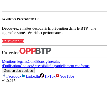
Newsletter PréventionBTP
Découvrez et faites découvrir la prévention dans le BTP : une
approche santé, sécurité et performance.
En savoir plus
Un service
Mentions légales
Conditions générales
d’utilisation
Contact
Accessibilité : partiellement conforme
Gestion des cookies
Facebook
LinkedIn
TikTok
YouTube
v
1.0.215