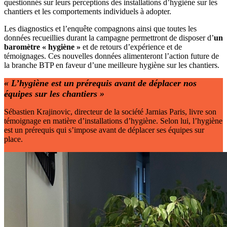
questionnés sur leurs perceptions des installations d’hygiène sur les
chantiers et les comportements individuels à adopter.
Les diagnostics et l’enquête compagnons ainsi que toutes les
données recueillies durant la campagne permettront de disposer d’
un
baromètre «
hygiène
»
et de retours d’expérience et de
témoignages. Ces nouvelles données alimenteront l’action future de
la branche BTP en faveur d’une meilleure hygiène sur les chantiers.
«
L’hygiène est un prérequis avant de déplacer nos
équipes sur les chantiers
»
Sébastien Krajinovic, directeur de la société Jarnias Paris, livre son
témoignage en matière d’installations d’hygiène. Selon lui, l’hygiène
est un prérequis qui s’impose avant de déplacer ses équipes sur
place.