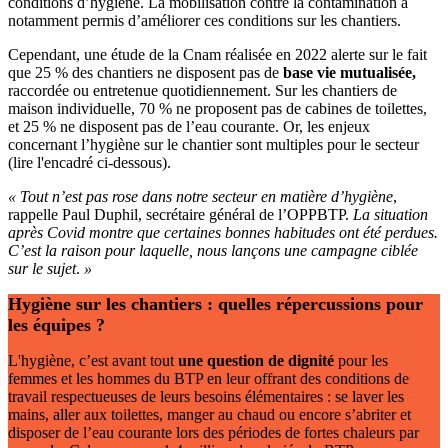
conditions d’hygiène. La mobilisation contre la contamination a
notamment permis d’améliorer ces conditions sur les chantiers.
Cependant, une étude de la Cnam réalisée en 2022 alerte sur le fait
que 25 % des chantiers ne disposent pas de
base vie mutualisée,
raccordée ou entretenue quotidiennement. Sur les chantiers de
maison individuelle, 70 % ne proposent pas de cabines de toilettes,
et 25 % ne disposent pas de l’eau courante. Or, les enjeux
concernant l’hygiène sur le chantier sont multiples pour le secteur
(lire l'encadré ci-dessous).
«
Tout n’est pas rose dans notre secteur en matière d’hygiène
,
rappelle Paul Duphil, secrétaire général de l’OPPBTP.
La situation
après Covid montre que certaines bonnes habitudes ont été perdues.
C’est la raison pour laquelle, nous lançons une campagne ciblée
sur le sujet
.
»
Hygiène sur les chantiers
: quelles répercussions pour
les équipes
?
L'hygiène, c’est avant tout
une question de dignité
pour les
femmes et les hommes du BTP en leur offrant des conditions de
travail respectueuses de leurs besoins élémentaires : se laver les
mains, aller aux toilettes, manger au chaud ou encore s’abriter et
disposer de l’eau courante lors des périodes de fortes chaleurs par