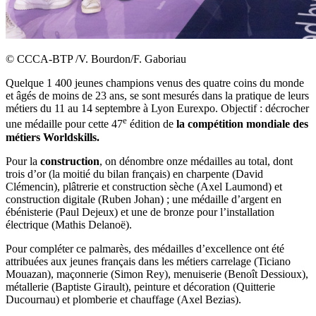
©
CCCA-BTP /V. Bourdon/F. Gaboriau
Quelque 1 400 jeunes champions venus des quatre coins du monde
et âgés de moins de 23 ans, se sont mesurés dans la pratique de leurs
métiers du 11 au 14 septembre à Lyon Eurexpo. Objectif : décrocher
e
une médaille pour cette 47
édition de
la compétition mondiale des
métiers Worldskills.
Pour la
construction
, on dénombre onze médailles au total, dont
trois d’or (la moitié du bilan français) en charpente (David
Clémencin), plâtrerie et construction sèche (Axel Laumond) et
construction digitale (Ruben Johan) ; une médaille d’argent en
ébénisterie (Paul Dejeux) et une de bronze pour l’installation
électrique (Mathis Delanoë).
Pour compléter ce palmarès, des médailles d’excellence ont été
attribuées aux jeunes français dans les métiers carrelage (Ticiano
Mouazan), maçonnerie (Simon Rey), menuiserie (Benoît Dessioux),
métallerie (Baptiste Girault), peinture et décoration (Quitterie
Ducournau) et plomberie et chauffage (Axel Bezias).