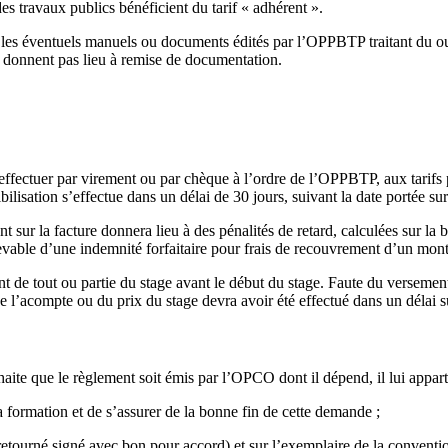
es travaux publics bénéficient du tarif « adhérent ».
e les éventuels manuels ou documents édités par l’OPPBTP traitant du ou 
 donnent pas lieu à remise de documentation.
 effectuer par virement ou par chèque à l’ordre de l’OPPBTP, aux tarifs 
ilisation s’effectue dans un délai de 30 jours, suivant la date portée sur 
sur la facture donnera lieu à des pénalités de retard, calculées sur la b
vable d’une indemnité forfaitaire pour frais de recouvrement d’un mont
de tout ou partie du stage avant le début du stage. Faute du versement d
de l’acompte ou du prix du stage devra avoir été effectué dans un délai s
haite que le règlement soit émis par l’OPCO dont il dépend, il lui appart
 formation et de s’assurer de la bonne fin de cette demande ;
etourné signé avec bon pour accord) et sur l’exemplaire de la conventi