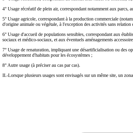
4° Usage récréatif de plein air, correspondant notamment aux parcs, a
5° Usage agricole, correspondant à la production commerciale (notamme
d'origine animale ou végétale, à l'exception des activités sans relation d
6° Usage d'accueil de populations sensibles, correspondant aux établis
sociaux et médico-sociaux, et aux éventuels aménagements accessoires, 
7° Usage de renaturation, impliquant une désartificialisation ou des o
développement d'habitats pour les écosystèmes ;
8° Autre usage (à préciser au cas par cas).
II.-Lorsque plusieurs usages sont envisagés sur un même site, un zonag