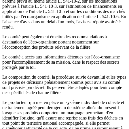
barème prévu au même article L. 541-10-2, sur les modulations
prévues à l'article L. 541-10-3, sur l'attribution de financements en
application de l'article L. 541-10-5 et sur les conditions des marchés
initiés par l'éco-organisme en application de l'article L. 541-10-6. En
l'absence d'avis dans un délai d'un mois, l'avis est réputé avoir été
rendu.
Le comité peut également émettre des recommandations à
destination de l'éco-organisme portant notamment sur
l'écoconception des produits relevant de la filière.
Le comité a accès aux informations détenues par l'éco-organisme
pour l'accomplissement de sa mission, dans le respect des secrets
protégés par la loi.
La composition du comité, la procédure suivie devant lui et les types
de projets de décisions préalablement soumis pour avis au comité
sont précisés par décret. Ils peuvent être adaptés pour tenir compte
des spécificités de chaque filière.
Le producteur qui met en place un système individuel de collecte et
de traitement agréé peut déroger au deuxième alinéa du présent I
lorsque ses produits comportent un marquage permettant d'en
identifier l'origine, qu'il assure une reprise sans frais des déchets en
tout point du territoire national accompagnée, si elle permet
d'améliorer l'efficacité de la collecte, d'une prime au retour visant à