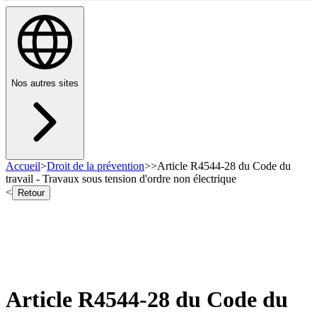
Nos autres sites
Accueil
>
Droit de la prévention
>
>
Article R4544-28 du Code du
travail - Travaux sous tension d'ordre non électrique
<
Retour
Article R4544-28 du Code du