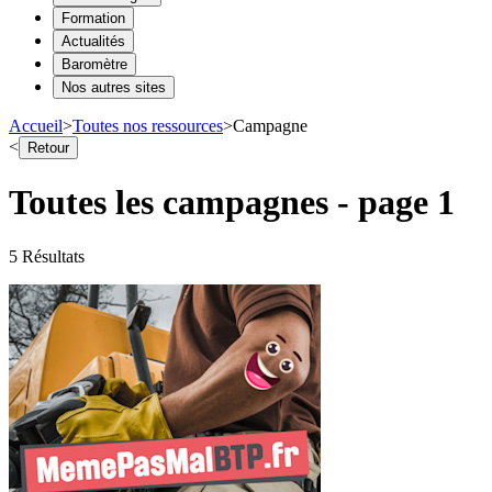
Formation
Actualités
Baromètre
Nos autres sites
Accueil
>
Toutes nos ressources
>
Campagne
<
Retour
Toutes les campagnes
- page
1
5
Résultat
s