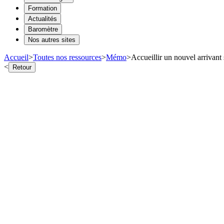
Formation
Actualités
Baromètre
Nos autres sites
Accueil
>
Toutes nos ressources
>
Mémo
>
Accueillir un nouvel arrivant 
<
Retour