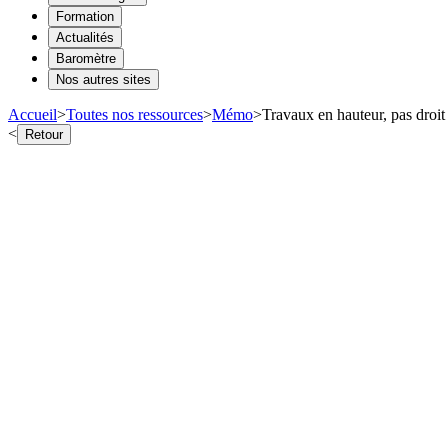
Formation
Actualités
Baromètre
Nos autres sites
Accueil
>
Toutes nos ressources
>
Mémo
>
Travaux en hauteur, pas droit à
<
Retour