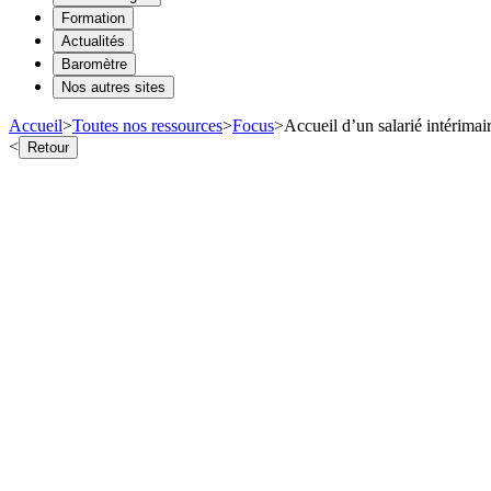
Formation
Actualités
Baromètre
Nos autres sites
Accueil
>
Toutes nos ressources
>
Focus
>
Accueil d’un salarié intérimai
<
Retour