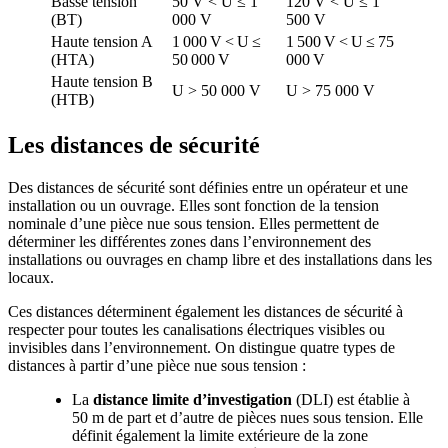
Basse tension
50 V < U ≤ 1
120 V < U ≤ 1
(BT)
000 V
500 V
Haute tension A
1 000 V < U ≤
1 500 V < U ≤ 75
(HTA)
50 000 V
000 V
Haute tension B
U > 50 000 V
U > 75 000 V
(HTB)
Les distances de sécurité
Des distances de sécurité sont définies entre un opérateur et une
installation ou un ouvrage. Elles sont fonction de la tension
nominale d’une pièce nue sous tension. Elles permettent de
déterminer les différentes zones dans l’environnement des
installations ou ouvrages en champ libre et des installations dans les
locaux.
Ces distances déterminent également les distances de sécurité à
respecter pour toutes les canalisations électriques visibles ou
invisibles dans l’environnement. On distingue quatre types de
distances à partir d’une pièce nue sous tension :
La
distance limite d’investigation
(DLI) est établie à
50 m de part et d’autre de pièces nues sous tension. Elle
définit également la limite extérieure de la zone