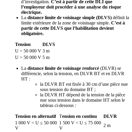
d’investigation.
C’est à partir de cette DLI que
l’employeur doit procéder à une analyse du risque
électrique.
La
distance limite de voisinage simple (DLVS)
définit la
limite extérieure de la zone de voisinage simple.
C’est à
partir de cette DLVS que l’habilitation devient
obligatoire.
Tension
DLVS
U < 50 000 V
3 m
U > 50 000 V
5 m
La
distance limite de voisinage renforcé
(DLVR) se
différencie, selon la tension, en DLVR BT et en DLVR
HT :
la DLVR BT est fixée à 30 cm d’une pièce nue
sous tension du domaine BT ;
la DLVR HT dépend de la tension de la pièce
nue sous tension dans le domaine HT selon le
tableau ci-dessous :
Tension en alternatif
T
ension en continu
DLVR
1 000 V < U ≤ 50 000
1 500 V < U ≤ 75 000
2 m
V
V