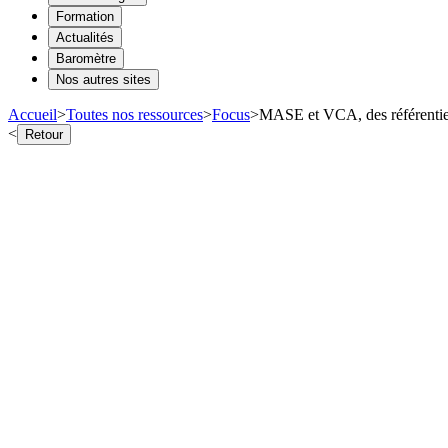
Formation
Actualités
Baromètre
Nos autres sites
Accueil
>
Toutes nos ressources
>
Focus
>
MASE et VCA, des référentiels
<
Retour