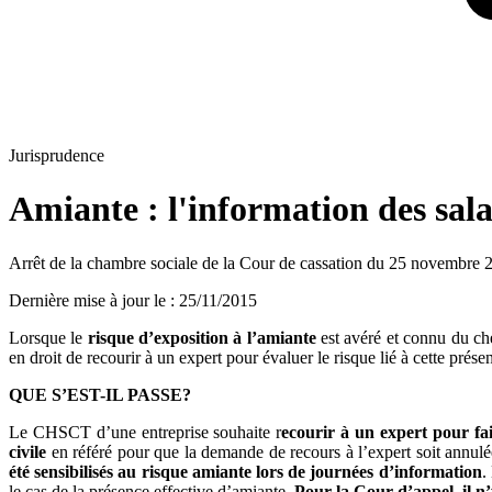
Jurisprudence
Amiante : l'information des sala
Arrêt de la chambre sociale de la Cour de cassation du 25 novembre
Dernière mise à jour le
:
25/11/2015
Lorsque le
risque d’exposition à l’amiante
est avéré et connu du ch
en droit de recourir à un expert pour évaluer le risque lié à cette prés
QUE S’EST-IL PASSE?
Le CHSCT d’une entreprise souhaite r
ecourir à un expert pour fai
civile
en référé pour que la demande de recours à l’expert soit annul
été sensibilisés au risque amiante lors de journées d’information
.
le cas de la présence effective d’amiante.
Pour la Cour d’appel, il n