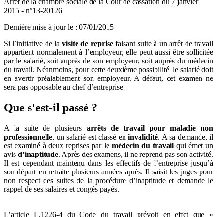
Arrêt de la chambre sociale de la Cour de cassation du 7 janvier
2015 - n°13-20126
Dernière mise à jour le
:
07/01/2015
Si l’initiative de la
visite de reprise
faisant suite à un arrêt de travail
appartient normalement à l’employeur, elle peut aussi être sollicitée
par le salarié, soit auprès de son employeur, soit auprès du médecin
du travail. Néanmoins, pour cette deuxième possibilité, le salarié doit
en avertir préalablement son employeur. A défaut, cet examen ne
sera pas opposable au chef d’entreprise.
Que s'est-il passé ?
A la suite de plusieurs
arrêts de travail pour maladie non
professionnelle
, un salarié est classé en
invalidité
. A sa demande, il
est examiné à deux reprises par le
médecin du travail
qui émet un
avis
d’inaptitude
. Après des examens, il ne reprend pas son activité.
Il est cependant maintenu dans les effectifs de l’entreprise jusqu’à
son départ en retraite plusieurs années après. Il saisit les juges pour
non respect des suites de la procédure d’inaptitude et demande le
rappel de ses salaires et congés payés.
L’article L.1226-4 du Code du travail prévoit en effet que «