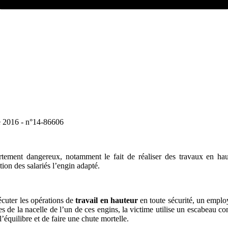
re 2016 - n°14-86606
ement dangereux, notamment le fait de réaliser des travaux en hau
ion des salariés l’engin adapté.
écuter les opérations de
travail en hauteur
en toute sécurité, un employ
es de la nacelle de l’un de ces engins, la victime utilise un escabeau
’équilibre et de faire une chute mortelle.