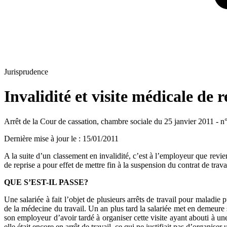
Jurisprudence
Invalidité et visite médicale de r
Arrêt de la Cour de cassation, chambre sociale du 25 janvier 2011 - n
Dernière mise à jour le
:
15/01/2011
A la suite d’un classement en invalidité, c’est à l’employeur que revien
de reprise a pour effet de mettre fin à la suspension du contrat de travai
QUE S’EST-IL PASSE?
Une salariée à fait l’objet de plusieurs arrêts de travail pour maladie
de la médecine du travail. Un an plus tard la salariée met en demeure 
son employeur d’avoir tardé à organiser cette visite ayant abouti à une
elle était encore en arrêt de travail, ce qui ne justifiait pas d’organiser 