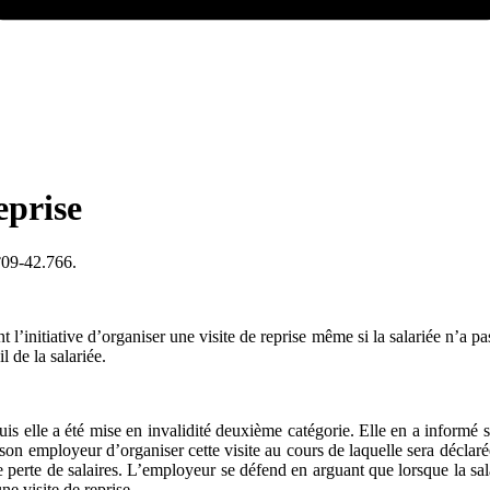
eprise
°09-42.766.
t l’initiative d’organiser une visite de reprise même si la salariée n’a pa
l de la salariée.
 puis elle a été mise en invalidité deuxième catégorie. Elle en a inform
son employeur d’organiser cette visite au cours de laquelle sera déclaré
 perte de salaires. L’employeur se défend en arguant que lorsque la sala
une visite de reprise.