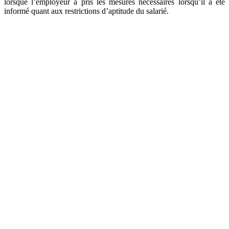
lorsque l’employeur a pris les mesures nécessaires lorsqu’il a été
informé quant aux restrictions d’aptitude du salarié.