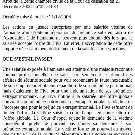
Arrêt de la 2ème chambre civile de la Cour de cassation du 21
décembre 2006 - n°05-21633
Dernière mise à jour le
:
21/12/2006
Les actions en justice entreprises par une salariée victime de
l’amiante afin d’obtenir réparation du préjudice subi en raison de
l’exposition à de l’amiante ne peuvent plus aboutir dès lors que la
salariée accepte l’offre du Fiva. En effet, l’acceptation de cette offre
emporte nécessairement désistement de la salariée sur ces actions.
QUE S’EST-IL PASSE?
Une salariée exposée à l’amiante est atteinte d’une maladie reconnue
comme professionnelle, elle saisit non seulement le tribunal des
affaires de sécurité sociale pour voir reconnaître la faute inexcusable
de son employeur et obtenir réparation de son préjudice patrimonial,
mais également le Fiva pour une indemnisation de ses préjudices
extrapatrimoniaux. Le Fiva notifie à la salariée une offre globale
couvrant son préjudice patrimonial et extrapatrimonial, la victime ne
l’accepte que pour le préjudice extrapatrimonial. Le Fiva refusant de
limiter l’offre, la victime saisit la cour d’appel en contestation de
l’offre globale. La Cour d’appel rejette la demande de la victime
considérant qu’elle ne pouvait pas limiter sa demande à son
préjudice extrapatrimonial. La victime forme un pourvoi au moyen
que l’article 53 de la loi du 23 décembre 2000 autorise les victimes à