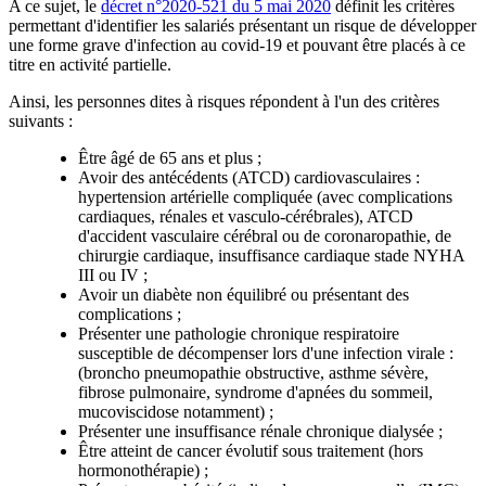
A ce sujet, le
décret n°2020-521 du 5 mai 2020
définit les critères
permettant d'identifier les salariés présentant un risque de développer
une forme grave d'infection au covid-19 et pouvant être placés à ce
titre en activité partielle.
Ainsi, les personnes dites à risques répondent à l'un des critères
suivants :
Être âgé de 65 ans et plus ;
Avoir des antécédents (ATCD) cardiovasculaires :
hypertension artérielle compliquée (avec complications
cardiaques, rénales et vasculo-cérébrales), ATCD
d'accident vasculaire cérébral ou de coronaropathie, de
chirurgie cardiaque, insuffisance cardiaque stade NYHA
III ou IV ;
Avoir un diabète non équilibré ou présentant des
complications ;
Présenter une pathologie chronique respiratoire
susceptible de décompenser lors d'une infection virale :
(broncho pneumopathie obstructive, asthme sévère,
fibrose pulmonaire, syndrome d'apnées du sommeil,
mucoviscidose notamment) ;
Présenter une insuffisance rénale chronique dialysée ;
Être atteint de cancer évolutif sous traitement (hors
hormonothérapie) ;