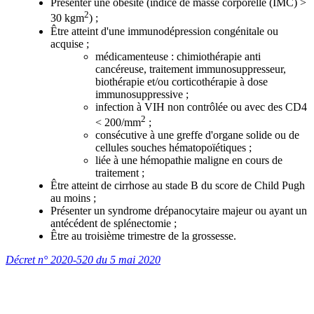
Présenter une obésité (indice de masse corporelle (IMC) >
2
30 kgm
) ;
Être atteint d'une immunodépression congénitale ou
acquise ;
médicamenteuse : chimiothérapie anti
cancéreuse, traitement immunosuppresseur,
biothérapie et/ou corticothérapie à dose
immunosuppressive ;
infection à VIH non contrôlée ou avec des CD4
2
< 200/mm
;
consécutive à une greffe d'organe solide ou de
cellules souches hématopoïétiques ;
liée à une hémopathie maligne en cours de
traitement ;
Être atteint de cirrhose au stade B du score de Child Pugh
au moins ;
Présenter un syndrome drépanocytaire majeur ou ayant un
antécédent de splénectomie ;
Être au troisième trimestre de la grossesse.
Décret n° 2020-520 du 5 mai 2020​