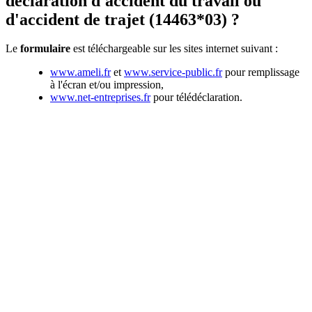
déclaration d'accident du travail ou
d'accident de trajet (14463*03) ?
Le
formulaire
est téléchargeable sur les sites internet suivant :
www.ameli.fr
et
www.service-public.fr
pour remplissage
à l'écran et/ou impression,
www.net-entreprises.fr
pour télédéclaration.